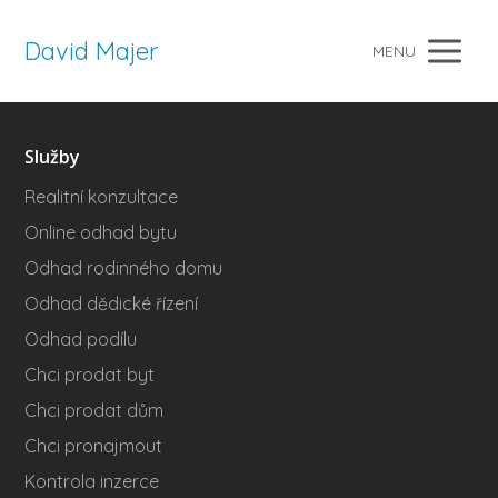
David Majer
MENU
Služby
Realitní konzultace
Online odhad bytu
Odhad rodinného domu
Odhad dědické řízení
Odhad podílu
Chci prodat byt
Chci prodat dům
Chci pronajmout
Kontrola inzerce