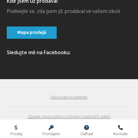
Kde jsem už prodával
Podívejte se, zda jsem již prodával ve vašem okolí.
Mapa prodejů
Sledujte mě na Facebooku:
Obchodní podmínky
Zásady zpracování a ochrany osobních údajů
David Majer | realitní specialista - Jak prodat v Praze byt
Prodej
Pronájem
Odhad
Kontakt