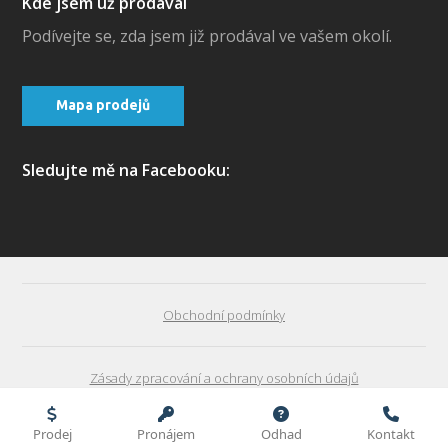
Kde jsem už prodával
Podívejte se, zda jsem již prodával ve vašem okolí.
Mapa prodejů
Sledujte mě na Facebooku:
Obchodní podmínky
Zásady zpracování a ochrany osobních údajů
David Majer | realitní specialista - Jak prodat v Praze byt
Prodej
Pronájem
Odhad
Kontakt