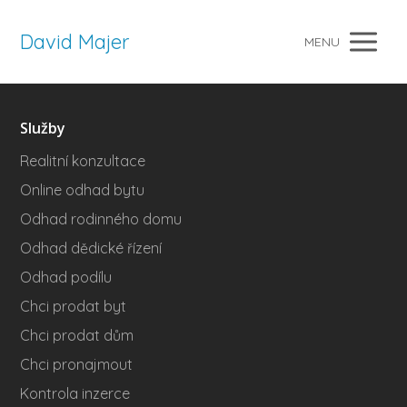
David Majer
MENU
Služby
Realitní konzultace
Online odhad bytu
Odhad rodinného domu
Odhad dědické řízení
Odhad podílu
Chci prodat byt
Chci prodat dům
Chci pronajmout
Kontrola inzerce