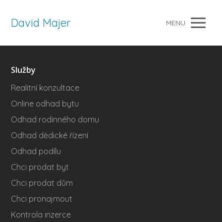
David Majer
MENU
Služby
Realitní konzultace
Online odhad bytu
Odhad rodinného domu
Odhad dědické řízení
Odhad podílu
Chci prodat byt
Chci prodat dům
Chci pronajmout
Kontrola inzerce