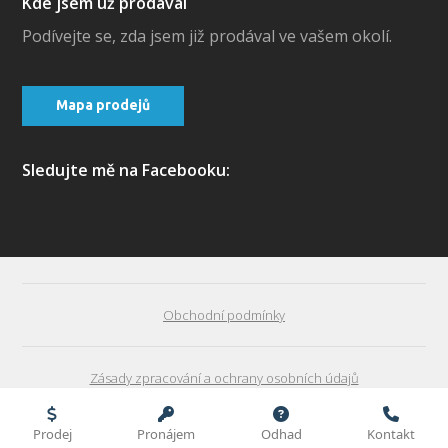
Kde jsem už prodával
Podívejte se, zda jsem již prodával ve vašem okolí.
Mapa prodejů
Sledujte mě na Facebooku:
Obchodní podmínky
Zásady zpracování a ochrany osobních údajů
David Majer | realitní specialista - Jak prodat v Praze byt
Prodej
Pronájem
Odhad
Kontakt