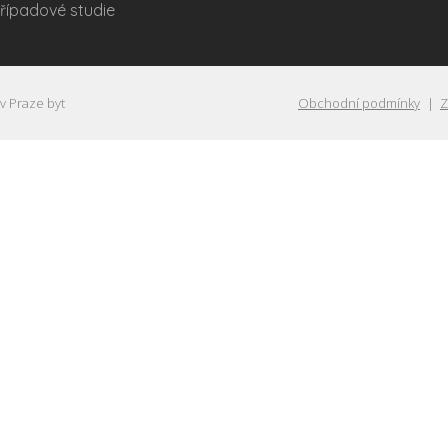
řípadové studie
 v Praze byt
Obchodní podmínky
Z