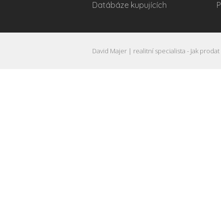
Datábáze kupujících
P
David Majer | realitní specialista - Jak prodat