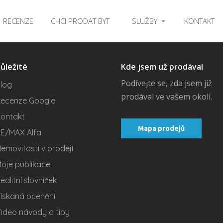
RECENZE
CHCI PRODAT BYT
SLUŽBY
KONTAKT
ůležité
Kde jsem už prodával
Podívejte se, zda jsem již
log
prodával ve vašem okolí.
ecenze Google
ontakt
Mapa prodejů
E/MAX Alfa
emovitosti v prodeji
oje publikace
ealitní slovníček
ískaná ocenění
ideo návody a tipy