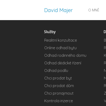
David Majer
O MNĚ
Služby
D
Realitní konzultace
B
Online odhad bytu
R
Odhad rodinného domu
K
Odhad dědické řízení
R
Odhad podílu
N
Chci prodat byt
M
Chci prodat dům
R
Chci pronajmout
Z
Kontrola inzerce
V