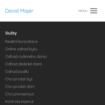
David Majer
MENU
Služby
Realitní konzultace
Online odhad bytu
Odhad rodinného domu
Odhad dědické řízení
Odhad podílu
Chci prodat byt
Chci prodat dům
Chci pronajmout
Kontrola inzerce