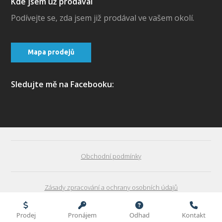
Kde jsem už prodával
Podívejte se, zda jsem již prodával ve vašem okolí.
Mapa prodejů
Sledujte mě na Facebooku:
Obchodní podmínky
Zásady zpracování a ochrany osobních údajů
David Majer | realitní specialista - Jak prodat v Praze byt
Prodej
Pronájem
Odhad
Kontakt