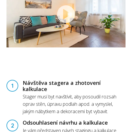
Návštěva stagera a zhotovení
1
kalkulace
Stager musí byt navštívit, aby posoudil rozsah
oprav stěn, úpravu podlah apod. a vymyslel,
jakým nábytkem a dekoracemi byt vybavit.
Odsouhlasení návrhu a kalkulace
2
Je vám představen návrh stagingu a kalkulace.