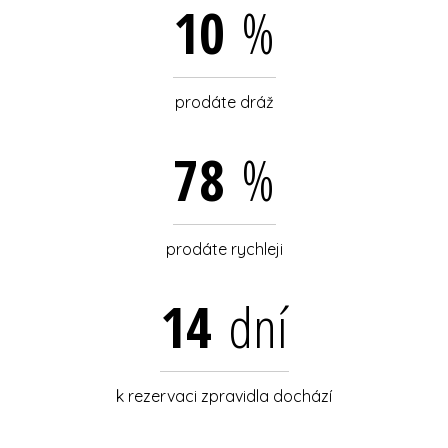
10
%
prodáte dráž
78
%
prodáte rychleji
14
dní
k rezervaci zpravidla dochází