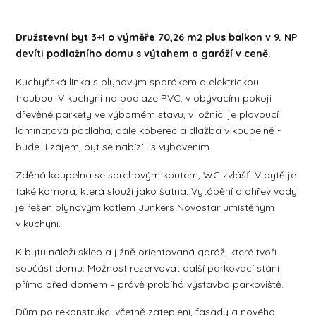
Družstevní byt 3+1 o výměře 70,26 m2 plus balkon v 9. NP
devíti podlažního domu s výtahem a garáží v ceně.
Kuchyňská linka s plynovým sporákem a elektrickou
troubou. V kuchyni na podlaze PVC, v obývacím pokoji
dřevěné parkety ve výborném stavu, v ložnici je plovoucí
laminátová podlaha, dále koberec a dlažba v koupelně -
bude-li zájem, byt se nabízí i s vybavením.
Zděná koupelna se sprchovým koutem, WC zvlášť. V bytě je
také komora, která slouží jako šatna. Vytápění a ohřev vody
je řešen plynovým kotlem Junkers Novostar umístěným
v kuchyni.
K bytu náleží sklep a jižně orientovaná garáž, které tvoří
součást domu. Možnost rezervovat další parkovací stání
přímo před domem – právě probíhá výstavba parkoviště.
Dům po rekonstrukci včetně zateplení, fasády a nového