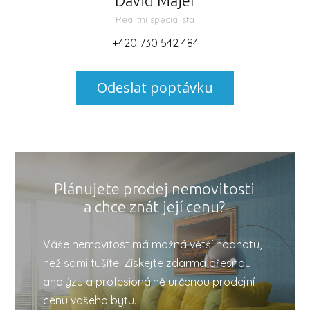
David Majer
Realitní specialista
+420 730 542 484
Odeslat poptávku
Plánujete prodej nemovitosti
a chce znát její cenu?
Váše nemovitost má možná větší hodnotu,
než sami tušíte. Získejte zdarma přesnou
analýzu a profesionálně určenou prodejní
cenu vašeho bytu.