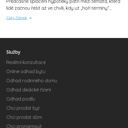
Předčasné splacení hypotéky patří mezi témata, která
lidé začnou řešit až ve chvíli, kdy už „hoří termíny“…
Celý článek
Služby
Realitní konzultace
Online odhad bytu
Odhad rodinného domu
Odhad dědické řízení
Odhad podílu
Chci prodat byt
Chci prodat dům
Chci pronajmout