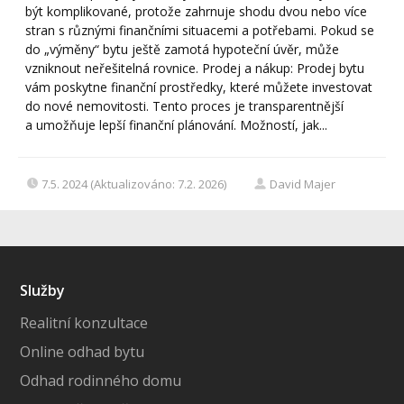
být komplikované, protože zahrnuje shodu dvou nebo více
stran s různými finančními situacemi a potřebami. Pokud se
do „výměny“ bytu ještě zamotá hypoteční úvěr, může
vzniknout neřešitelná rovnice. Prodej a nákup: Prodej bytu
vám poskytne finanční prostředky, které můžete investovat
do nové nemovitosti. Tento proces je transparentnější
a umožňuje lepší finanční plánování. Možností, jak...
7.5. 2024 (Aktualizováno: 7.2. 2026)
David Majer
Služby
Realitní konzultace
Online odhad bytu
Odhad rodinného domu