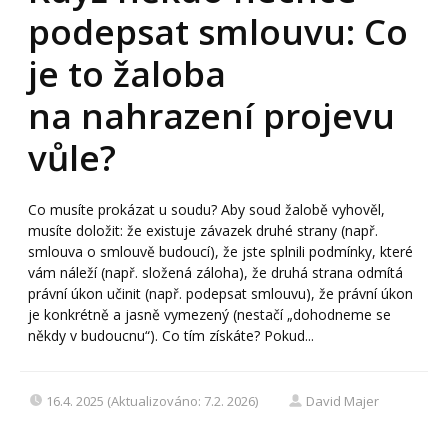
podepsat smlouvu: Co
je to žaloba
na nahrazení projevu
vůle?
Co musíte prokázat u soudu? Aby soud žalobě vyhověl,
musíte doložit: že existuje závazek druhé strany (např.
smlouva o smlouvě budoucí), že jste splnili podmínky, které
vám náleží (např. složená záloha), že druhá strana odmítá
právní úkon učinit (např. podepsat smlouvu), že právní úkon
je konkrétně a jasně vymezený (nestačí „dohodneme se
někdy v budoucnu“). Co tím získáte? Pokud...
16.4. 2025 (Aktualizováno: 7.2. 2026)
David Majer