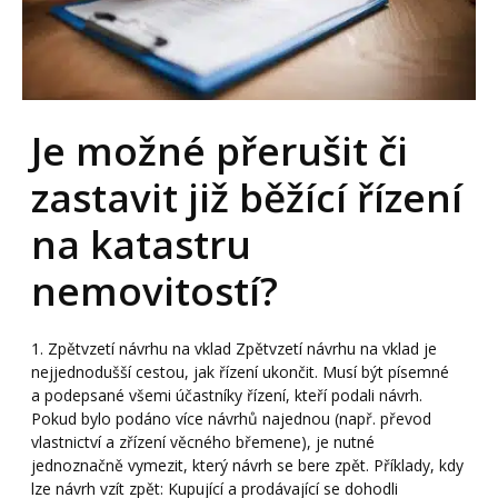
Je možné přerušit či
zastavit již běžící řízení
na katastru
nemovitostí?
1. Zpětvzetí návrhu na vklad Zpětvzetí návrhu na vklad je
nejjednodušší cestou, jak řízení ukončit. Musí být písemné
a podepsané všemi účastníky řízení, kteří podali návrh.
Pokud bylo podáno více návrhů najednou (např. převod
vlastnictví a zřízení věcného břemene), je nutné
jednoznačně vymezit, který návrh se bere zpět. Příklady, kdy
lze návrh vzít zpět: Kupující a prodávající se dohodli