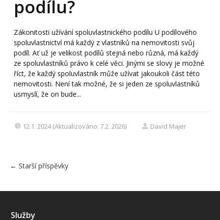
podílu?
Zákonitosti užívání spoluvlastnického podílu U podílového
spoluvlastnictví má každý z vlastníků na nemovitosti svůj
podíl. Ať už je velikost podílů stejná nebo různá, má každý
ze spoluvlastníků právo k celé věci. Jinými se slovy je možné
říct, že každý spoluvlastník může užívat jakoukoli část této
nemovitosti. Není tak možné, že si jeden ze spoluvlastníků
usmyslí, že on bude...
12.1. 2024 (Aktualizováno: 7.2. 2026)
David Majer
←
Starší příspěvky
Služby