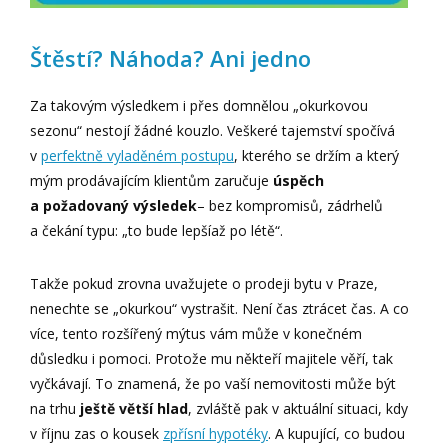
Štěstí? Náhoda? Ani jedno
Za takovým výsledkem i přes domnělou „okurkovou
sezonu“ nestojí žádné kouzlo. Veškeré tajemství spočívá
v
perfektně vyladěném postupu
, kterého se držím a který
mým prodávajícím klientům zaručuje
úspěch
a požadovaný výsledek
– bez kompromisů, zádrhelů
a čekání typu: „to bude lepšíaž po létě“.
Takže pokud zrovna uvažujete o prodeji bytu v Praze,
nenechte se „okurkou“ vystrašit. Není čas ztrácet čas. A co
více, tento rozšířený mýtus vám může v konečném
důsledku i pomoci. Protože mu někteří majitele věří, tak
vyčkávají. To znamená, že po vaší nemovitosti může být
na trhu
ještě větší hlad
, zvláště pak v aktuální situaci, kdy
v říjnu zas o kousek
zpřísní hypotéky
. A kupující, co budou