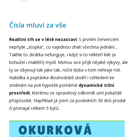
Čísla mluví za vše
Realitní trh se v létě nezastaví
. S prvním červencem
nepřijde „stopka“, co najednou zhatí všechna jednání…
Takhle to zkrátka nefunguje, i když si to někteří lidé (a
bohužel i makléři) myslí. Mohou sice přijít nějaké výkyvy, ale
ty se objevují tak jako tak, roční doba v tom nehraje roli.
Nabídka a poptávka dlouhodobě utváří i vzhledem ke
změnám na poli hypoték poměrně
dynamické tržní
prostředí
, kterému se opravdový odborník umí pokaždé
přizpůsobit. Například já jsem za posledních 30 dnů prodal
či pronajal celkem 5 bytů.