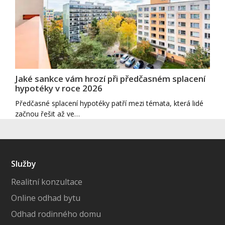
Jaké sankce vám hrozí při předčasném splacení
hypotéky v roce 2026
Předčasné splacení hypotéky patří mezi témata, která lidé
začnou řešit až ve…
Služby
Realitní konzultace
Online odhad bytu
Odhad rodinného domu