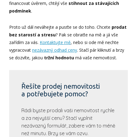
financovat úvěrem, chtějí vše
stihnout za stávajících
podmínek
.
Proto už dál neváhejte a pusťte se do toho. Chcete
prodat
bez starostí a stresu
? Pak se obraťte na mě a já vše
zařídím za vás.
Kontaktujte mě
, nebo si ode mě nechte
vypracovat
nezávazný odhad ceny
. Stačí pár kliknutí a brzy
se dozvíte, jakou
tržní hodnotu
má vaše nemovitost.
Řešíte prodej nemovitosti
a potřebujete pomoc?
Rádi byste prodali vaši nemovitost rychle
a za nejvyšší cenu? Stačí vyplnit
nezávazný formulář, zabere vám to méně
než minutu. Brzy se vám ozvu.