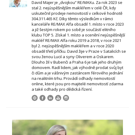
David Majer je „dvojkou“ RE/MAXu. Za rok 2023 se
stal 2. nejúspěšnějším makléřem v celé ČR, kdy
uskutečnil prodeje nemovitostí v celkové hodnotě
304.311.465 Kč. Díky těmto výsledkům v rámci
kanceláře RE/MAX Alfa obsadil 1. místo v roce 2023
a již šestým rokem po sobě je součástí elitního
klubu TOP 5. Získal 1. místo a ocenění nejúspěšnější
makléř RE/MAX Alfa roku 2019 a 2018, v roce 2021
byl 2. nejúspěšnějším makléřem a v roce 2020
obsadil třetí příčku. David žije v Praze v Satalicích se
svou ženou Lucií a syny Oliverem a Oskarem.
Dlouho žil v Bubenči a Praha 6 je tak jeho druhým
domovem. Radí lidem, jak výhodně prodat svůj byt
či dům a je vášnivým zastáncem férového jednání
na realitním trhu. Provádí odhady nemovitostí
online, které jsou pro majitelé nemovitostí zdarma
a také odhady pro dědická řízení.
Video
přehrávač