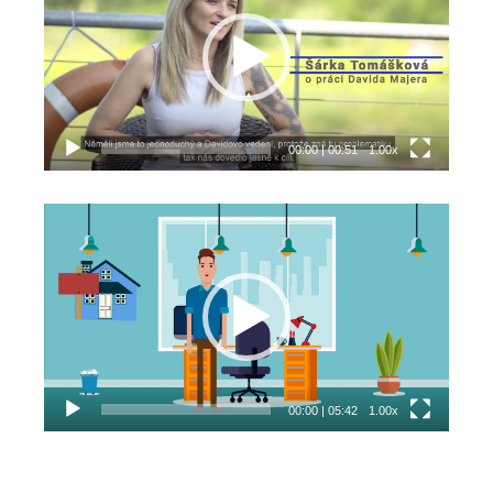
00:00
|
00:51
1.00x
Video
přehrávač
00:00
|
05:42
1.00x