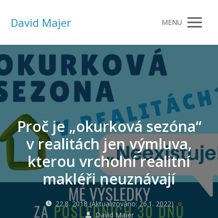
David Majer
MENU
Proč je „okurková sezóna“
v realitách jen výmluva,
kterou vrcholní realitní
makléři neuznávají
22.8. 2018 (Aktualizováno: 26.1. 2022)
David Majer