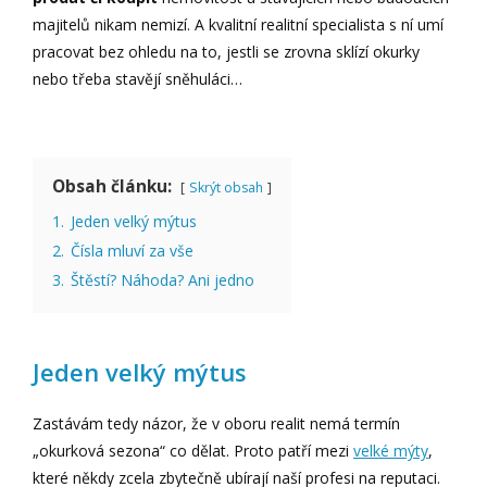
majitelů nikam nemizí. A kvalitní realitní specialista s ní umí
pracovat bez ohledu na to, jestli se zrovna sklízí okurky
nebo třeba stavějí sněhuláci…
Obsah článku:
Skrýt obsah
1.
Jeden velký mýtus
2.
Čísla mluví za vše
3.
Štěstí? Náhoda? Ani jedno
Jeden velký mýtus
Zastávám tedy názor, že v oboru realit nemá termín
„okurková sezona“ co dělat. Proto patří mezi
velké mýty
,
které někdy zcela zbytečně ubírají naší profesi na reputaci.