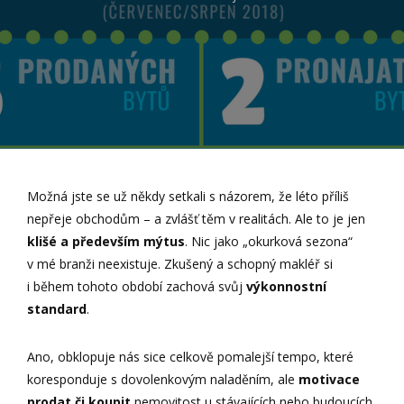
Možná jste se už někdy setkali s názorem, že léto příliš
nepřeje obchodům – a zvlášť těm v realitách. Ale to je jen
klišé a především mýtus
. Nic jako „okurková sezona“
v mé branži neexistuje. Zkušený a schopný makléř si
i během tohoto období zachová svůj
výkonnostní
standard
.
Ano, obklopuje nás sice celkově pomalejší tempo, které
koresponduje s dovolenkovým naladěním, ale
motivace
prodat či koupit
nemovitost u stávajících nebo budoucích